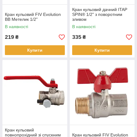
Кран кульовий дачний ITAP
Кран кульовий FIV Evolution
SPIN® 1/2" з поворотним
ВВ Метелик 1/2"
зливом
В наявності
В наявності
219
335
₴
₴
Купити
Купити
Кран кульовий
повнопрохідний зі спускним
Кран кульовий FIV Evolution