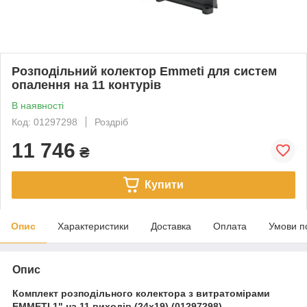
Розподільний колектор Emmeti для систем
опалення на 11 контурів
В наявності
Код: 01297298
Роздріб
11 746
₴
Купити
Опис
Характеристики
Доставка
Оплата
Умови п
Опис
Комплект розподільного колектора з витратомірами
EMMETI 1" на 11 виходів (24х19) (01297298)