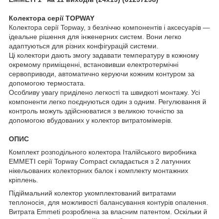
Колектора серії TOPWAY
Колектора серії Topway, з безліччю компонентів і аксесуарів —
ідеальне рішення для інженерних систем. Вони легко
адаптуються для різних конфігурацій системи.
Ці колектори дають змогу задавати температуру в кожному
окремому приміщенні, встановивши електротермічні
сервоприводи, автоматично керуючи кожним контуром за
допомогою термостата.
Особливу увагу приділено легкості та швидкоті монтажу. Усі
компоненти легко поєднуються один з одним. Регулювання й
контроль можуть здійснюватися з великою точністю за
допомогою вбудованих у колектор витратомімерів.
ОПИС
Комплект розподільного колектора Італійського виробника
EMMETI серії Topway Compact складається з 2 латунних
нікельованих колекторних балок і комплекту монтажних
кріплень.
Підіймальний колектор укомплектований витратами
теплоносія, для можливості балансування контурів опалення.
Витрата Emmeti розроблена за власним патентом. Оскільки й