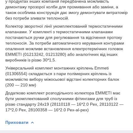
у продуктах інших компаній передбачена можливість
демонтажу прозорої колби для промивання або заміни, а
також особлива конструкція дає змогу демонтувати витратомір
без потреби зливати теплоносій.
Колектор зворотної лінії укомплектований термостатичними
клапанами. У комплекті з термостатичними клапанами
постачаються ручки для регулювання та відсічення протоку
теплоносія. За потреби автоматичного керування контурами
опалення можливе встановлення електротермічних головок
EMMETI (01213242, 01213280) або аналогічних від інших
виробників із різзю 30*1,5.
Універсальний комплект монтажних кріплень Emmeti
(01306554) складається з пари полімерних кріплень із
можливістю вибору міжосьової відстані колекторних балок
(200 — 210 мм)
Додатково комплект розподільного колектора EMMETI має
бути укомплектований сполучними фітингами для труб із
різзю стандарту 24х19 (28110118 — 16*2.0 Pex, 28110122 —
17*2,0 Pex, 28100358 — 16*2.0 Pex-al-pex)
Приховати