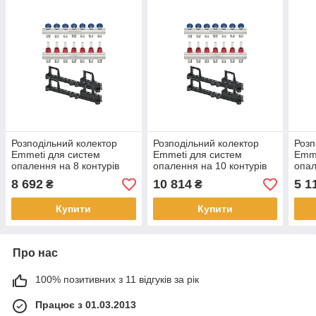
Розподільний колектор
Розподільний колектор
Розп
Emmeti для систем
Emmeti для систем
Emme
опалення на 8 контурів
опалення на 10 контурів
опал
8 692
10 814
5 1
₴
₴
Купити
Купити
Про нас
100% позитивних з 11 відгуків за рік
Працює з 01.03.2013