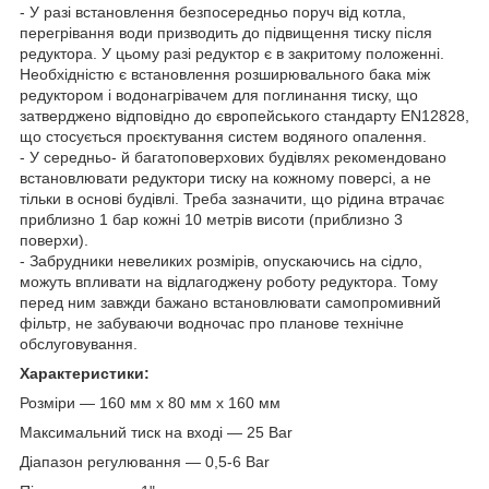
- У разі встановлення безпосередньо поруч від котла,
перегрівання води призводить до підвищення тиску після
редуктора. У цьому разі редуктор є в закритому положенні.
Необхідністю є встановлення розширювального бака між
редуктором і водонагрівачем для поглинання тиску, що
затверджено відповідно до європейського стандарту EN12828,
що стосується проєктування систем водяного опалення.
- У середньо- й багатоповерхових будівлях рекомендовано
встановлювати редуктори тиску на кожному поверсі, а не
тільки в основі будівлі. Треба зазначити, що рідина втрачає
приблизно 1 бар кожні 10 метрів висоти (приблизно 3
поверхи).
- Забрудники невеликих розмірів, опускаючись на сідло,
можуть впливати на відлагоджену роботу редуктора. Тому
перед ним завжди бажано встановлювати самопромивний
фільтр, не забуваючи водночас про планове технічне
обслуговування.
Характеристики:
Розміри — 160 мм х 80 мм х 160 мм
Максимальний тиск на вході — 25 Bar
Діапазон регулювання — 0,5-6 Bar