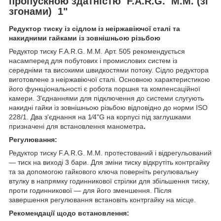
пропускною здатністю F.A.R.G. M.M. (зі
згонами) 1"
Редуктор тиску із сідлом із неіржавіючої сталі та
накидними гайками із зовнішньою різьбою
Редуктор тиску F.A.R.G. M.M. Арт. 505 рекомендується
насамперед для побутових і промислових систем із
середніми та високими швидкостями потоку. Сідло редуктора
виготовлене з неіржавіючої сталі. Основною характеристикою
його функціональності є робота поршня та компенсаційної
камери. З'єднаннями для підключення до системи слугують
накидні гайки із зовнішньою різьбою відповідно до норми ISO
228/1. Два з'єднання на 1⁄4"G на корпусі під заглушками
призначені для встановлення манометра
.
Регулювання:
Редуктор тиску F.A.R.G. M.M. протестований і відрегульований
— тиск на виході 3 бари. Для зміни тиску відкрутіть контргайку
та за допомогою гайкового ключа поверніть регулювальну
втулку в напрямку годинникової стрілки для збільшення тиску,
проти годинникової — для його зменшення. Після
завершення регулювання встановіть контргайку на місце.
Рекомендації щодо встановлення: