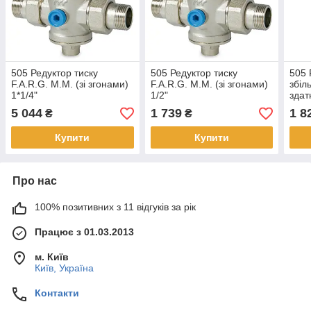
505 Редуктор тиску
505 Редуктор тиску
505 
F.A.R.G. M.M. (зі згонами)
F.A.R.G. M.M. (зі згонами)
збіл
1*1/4"
1/2"
здат
згон
5 044
1 739
1 8
₴
₴
Купити
Купити
Про нас
100% позитивних з 11 відгуків за рік
Працює з 01.03.2013
м. Київ
Київ, Україна
Контакти