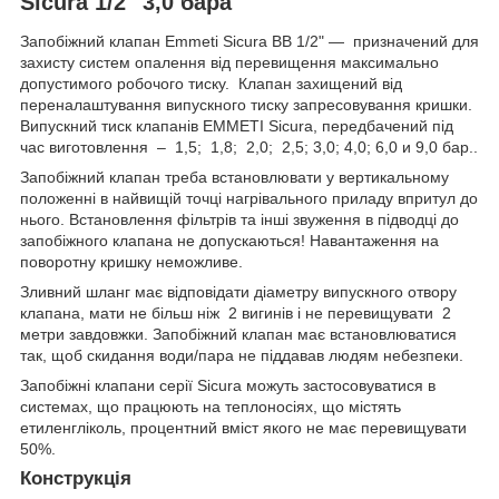
Sicura 1/2" 3,0 бара
Запобіжний клапан Emmeti Sicura BB 1/2" — призначений для
захисту систем опалення від перевищення максимально
допустимого робочого тиску. Клапан захищений від
переналаштування випускного тиску запресовування кришки.
Випускний тиск клапанів EMMETI Sicura, передбачений під
час виготовлення – 1,5; 1,8; 2,0; 2,5; 3,0; 4,0; 6,0 и 9,0 бар..
Запобіжний клапан треба встановлювати у вертикальному
положенні в найвищій точці нагрівального приладу впритул до
нього. Встановлення фільтрів та інші звуження в підводці до
запобіжного клапана не допускаються! Навантаження на
поворотну кришку неможливе.
Зливний шланг має відповідати діаметру випускного отвору
клапана, мати не більш ніж 2 вигинів і не перевищувати 2
метри завдовжки. Запобіжний клапан має встановлюватися
так, щоб скидання води/пара не піддавав людям небезпеки.
Запобіжні клапани серії Sicura можуть застосовуватися в
системах, що працюють на теплоносіях, що містять
етиленгліколь, процентний вміст якого не має перевищувати
50%.
Конструкція