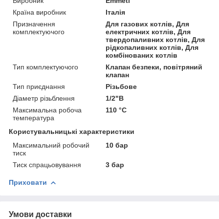
Виробник
Emmeti
Країна виробник
Італія
Призначення
Для газових котлів, Для
комплектуючого
електричних котлів, Для
твердопаливних котлів, Для
рідкопаливних котлів, Для
комбінованих котлів
Тип комплектуючого
Клапан безпеки, повітряний
клапан
Тип приєднання
Різьбове
Діаметр різьблення
1/2"В
Максимальна робоча
110 °С
температура
Користувальницькі характеристики
Максимальний робочий
10 бар
тиск
Тиск спрацьовування
3 бар
Приховати
Умови доставки