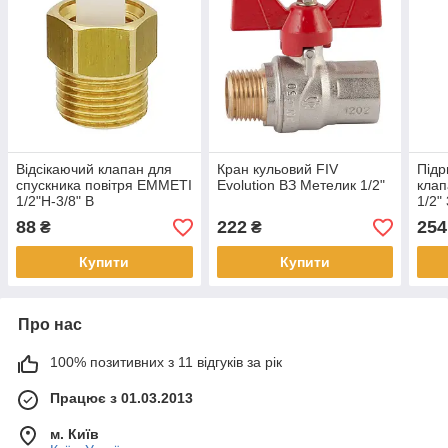
Відсікаючий клапан для
Кран кульовий FIV
Підр
спускника повітря EMMETI
Evolution ВЗ Метелик 1/2"
клап
1/2"Н-3/8" В
1/2"
88
222
254
₴
₴
Купити
Купити
Про нас
100% позитивних з 11 відгуків за рік
Працює з 01.03.2013
м. Київ