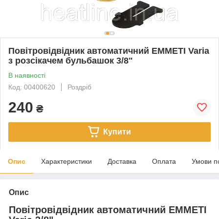
Повітровідвідник автоматичний EMMETI Varia
з розсікачем бульбашок 3/8"
В наявності
Код: 00400620
Роздріб
240
₴
Купити
Опис
Характеристики
Доставка
Оплата
Умови п
Опис
Повітровідвідник автоматичний EMMETI