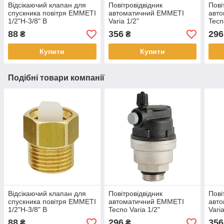
Відсікаючий клапан для
Повітровідвідник
Пові
спускника повітря EMMETI
автоматичний EMMETI
авт
1/2"Н-3/8" В
Varia 1/2"
Tecn
88
356
296
₴
₴
Купити
Купити
Подібні товари компанії
Відсікаючий клапан для
Повітровідвідник
Пові
спускника повітря EMMETI
автоматичний EMMETI
авт
1/2"Н-3/8" В
Tecno Varia 1/2"
Varia
88
296
356
₴
₴