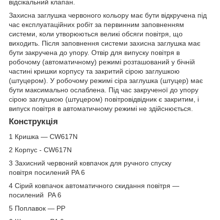
відсікальний клапан.
Захисна заглушка червоного кольору має бути відкручена під
час експлуатаційних робіт за первинним заповненням
системи, коли утворюються великі обсяги повітря, що
виходить. Після заповнення системи захисна заглушка має
бути закручена до упору. Отвір для випуску повітря в
робочому (автоматичному) режимі розташований у бічній
частині кришки корпусу та закритий сірою заглушкою
(штуцером). У робочому режимі сіра заглушка (штуцер) має
бути максимально ослаблена. Під час закрученої до упору
сірою заглушкою (штуцером) повітровідвідник є закритим, і
випуск повітря в автоматичному режимі не здійснюється.
Конструкція
1 Кришка —
CW617N
2 Корпус - CW617N
3 Захисний червоний ковпачок для ручного спуску
повітря
посилений
PA
6
4 Сірий ковпачок автоматичного скидання повітря —
посилений
PA 6
5 Поплавок — РР