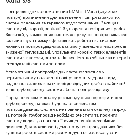
Varia 3/8"
Повітровідвідник автоматичний EMMETI Varia (спускник
повітря) призначений для відведення повітря із закритих
систем опалення та гарячого водопостачання. Захищає
систему від корозії, кавітації й утворення повітряних пробок.
Зазвичай, у замкннених системах присутнє повітря викликає
сильний шум і низьку ефективність роботи цієї системи,
наявність повітровідвідника дає змогу зменшити ймовірність
зниженої тепловіддачі, уповільнити корозію таких елементів
системи як насоси, котли та інших, істотно збільшивши термін
експлуатації системи загалом.
Автоматичний повітровідвідник встановлюється у
вертикальному положенні повітряним штуцером вгору,
водночас встановлювати повітровідвідник треба в найвищій
точці трубопроводу системи або на повітрозбірнику.
Перед початком монтажу рекомендується перевірити стан
трубопроводу, на який буде встановлюватися
повітровідвідник. Система не повинна мати окалину та іржу,
за потреби трубопровід необхідно очистити та промити
систему водою до повного її очищення від механічних
домішок. Для можливості демонтажу повітровідвідника без
зупинки роботи системи рекомендується застосовувати